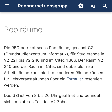
Rechnerbetriebsgruppe der Technischen Fakultät
S
English
u
Deutsch
Poolräume
Account
Webmailer
Kabelgebundener
Shell
c
Netzzugang (LAN)
h
E-Mail Programme
Files
Die RBG betreibt sechs Poolräume, genannt GZI
WLAN
e
(Grundstudienzentrum Informatik), für Studierende in
SPAM
TechFak VPN
V2-221 bis V2-240 und im Citec 1.306. Der Raum V2-
w
Zertifikate
240 und der Raum im Citec sind dabei als freie
Mailweiterleitung
i
Arbeitsräume konzipiert, die anderen Räume können
für Lehrveranstaltungen über ein
Formular
reserviert
r
Mailinglisten
werden.
d
FAQ
Das GZI ist von 8 bis 20 Uhr geöffnet und befindet
i
sich im hinteren Teil des V2 Zahns.
n